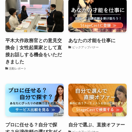
平木大作政務官との意見交
あなたの才能を仕事に
換会｜女性起業家として直
ピックアップバナー
接お話しする機会をいただ
きました
活動レポート
プロに任せる？自分で探
自分で選ぶ、直接オファー
す？出演依頼の選び方ガイ
ピックアップバナー